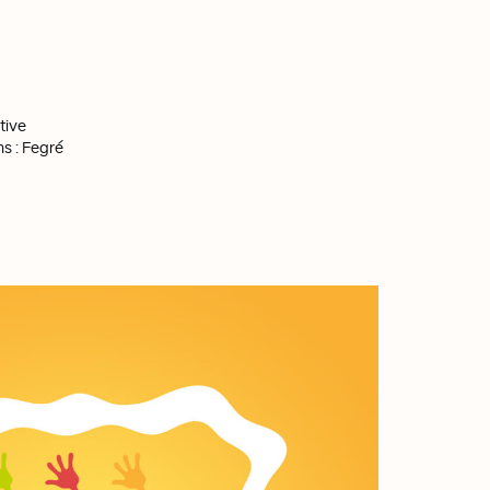
tive
ons : Fegré